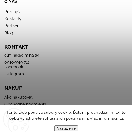
O NÁS
Predajňa
Kontakty
Partneri
Blog
KONTAKT
elmina
@
elmina.sk
0910/919 711
Facebook
Instagram
NÁKUP
Ako nakupovať
Obchodné podmienky
Podmienky ochrany osobných údajov
Tento web používa súbory cookie. Ďalším prechádzaním tohto
webu vyjadrujete súhlas s ich používaním. Viac informácií
tu
.
Nastavenie