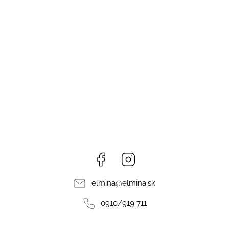
Facebook
Instagram
elmina
@
elmina.sk
0910/919 711