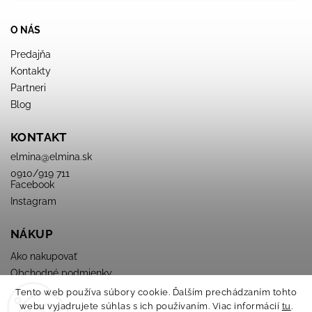
O NÁS
Predajňa
Kontakty
Partneri
Blog
KONTAKT
elmina
@
elmina.sk
0910/919 711
Facebook
Instagram
NÁKUP
Ako nakupovať
Obchodné podmienky
Podmienky ochrany osobných údajov
Tento web používa súbory cookie. Ďalším prechádzaním tohto
webu vyjadrujete súhlas s ich používaním. Viac informácií
tu
.