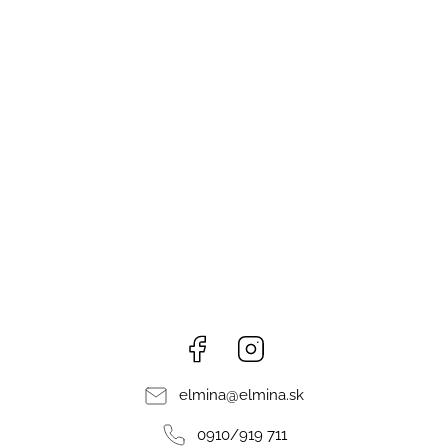
Facebook
Instagram
elmina
@
elmina.sk
0910/919 711