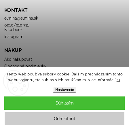
KONTAKT
elmina
@
elmina.sk
0910/919 711
Facebook
Instagram
NÁKUP
Ako nakupovať
Obchodné podmienky
Podmienky ochrany osobných údajov
Tento web používa súbory cookie. Ďalším prechádzaním tohto
webu vyjadrujete súhlas s ich používaním. Viac informácií
tu
.
Nastavenie
Súhlasím
Copyright 2026
ELMINA
. Všetky práva vyhradené.
Odmietnuť
Grafický návrh vytvořil a nakódoval
Shoptak.cz