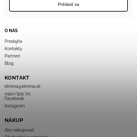
Prihlásiť sa
O NÁS
Predajňa
Kontakty
Partneri
Blog
KONTAKT
elmina
@
elmina.sk
0910/919 711
Facebook
Instagram
NÁKUP
Ako nakupovať