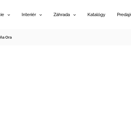
ie
Interiér
Záhrada
Katalógy
Predaj
iňa Ora