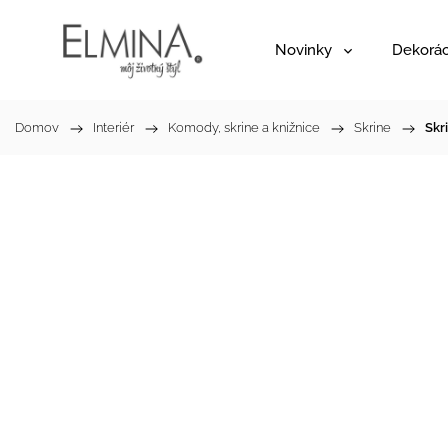
Novinky
Dekorác
Domov
/
Interiér
/
Komody, skrine a knižnice
/
Skrine
/
Skr