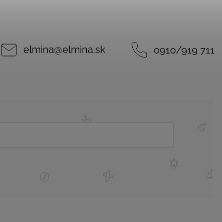
elmina
@
elmina.sk
0910/919 711