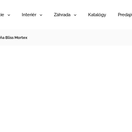
ie
Interiér
Záhrada
Katalógy
Predaj
iňa Bliss Mortex