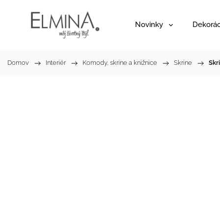
Novinky
Dekorác
Domov
/
Interiér
/
Komody, skrine a knižnice
/
Skrine
/
Skr