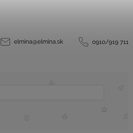
elmina
@
elmina.sk
0910/919 711