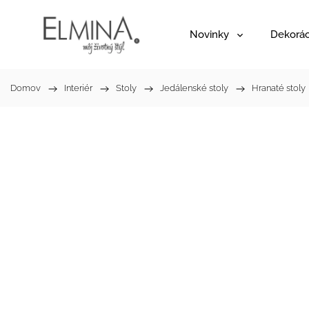
Novinky
Dekorác
Domov
/
Interiér
/
Stoly
/
Jedálenské stoly
/
Hranaté stoly