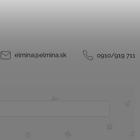
elmina
@
elmina.sk
0910/919 711