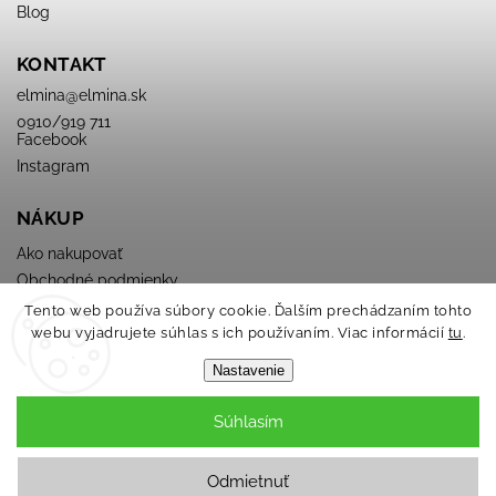
Blog
KONTAKT
elmina
@
elmina.sk
0910/919 711
Facebook
Instagram
NÁKUP
Ako nakupovať
Obchodné podmienky
Podmienky ochrany osobných údajov
Tento web používa súbory cookie. Ďalším prechádzaním tohto
webu vyjadrujete súhlas s ich používaním. Viac informácií
tu
.
Nastavenie
Súhlasím
Copyright 2026
ELMINA
. Všetky práva vyhradené.
Odmietnuť
Grafický návrh vytvořil a nakódoval
Shoptak.cz