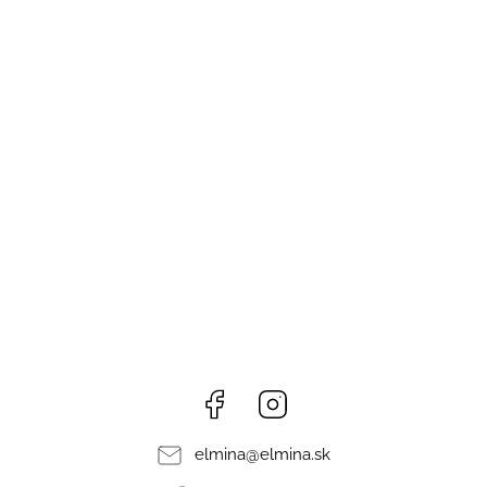
Facebook
Instagram
elmina
@
elmina.sk