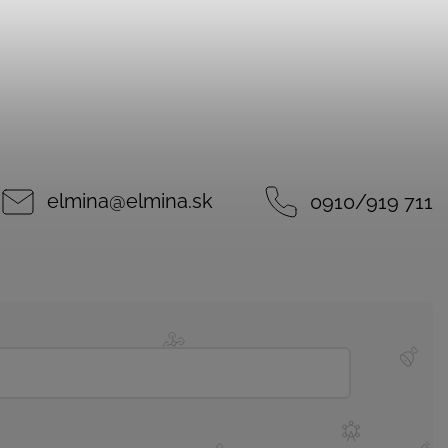
elmina
@
elmina.sk
0910/919 711