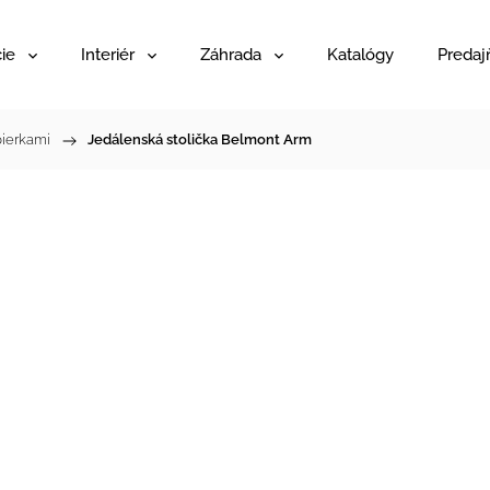
ie
Interiér
Záhrada
Katalógy
Predaj
pierkami
/
Jedálenská stolička Belmont Arm