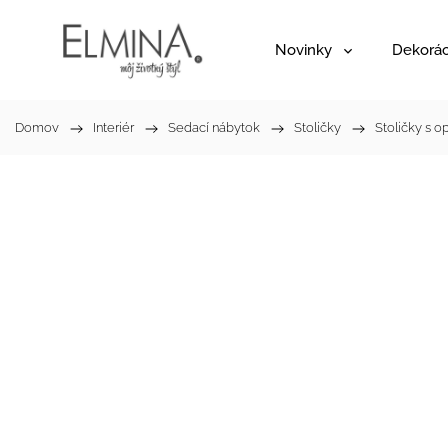
Novinky
Dekorác
Domov
/
Interiér
/
Sedací nábytok
/
Stoličky
/
Stoličky s o