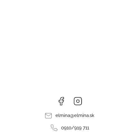
Facebook
Instagram
elmina
@
elmina.sk
0910/919 711