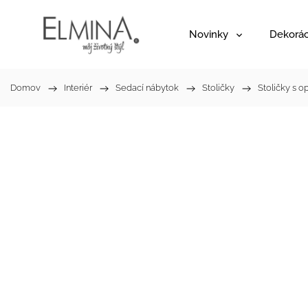
Novinky
Dekorác
Domov
/
Interiér
/
Sedací nábytok
/
Stoličky
/
Stoličky s o