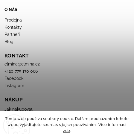
O NÁS
Prodejna
Kontakty
Partneři
Blog
KONTAKT
elmina
@
elmina.cz
+420 775 170 066
Facebook
Instagram
NÁKUP
Jak nakupovat
Obchodné podmienky
Tento web používá soubory cookie. Dalším procházením tohoto
Podmínky ochrany osobních údajů
webu vyjadřujete souhlas s jejich používáním.. Více informací
zde
.