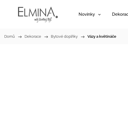
Novinky
Dekora
Domů
/
Dekorace
/
Bytové doplňky
/
Vázy a květináče