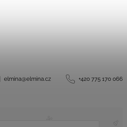
elmina
@
elmina.cz
+420 775 170 066