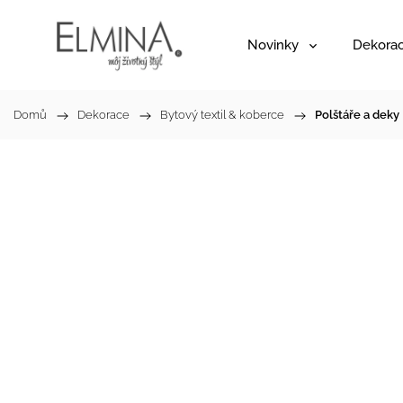
Novinky
Dekora
Domů
/
Dekorace
/
Bytový textil & koberce
/
Polštáře a deky