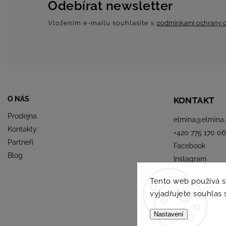
Odebírat newsletter
Vložením e-mailu souhlasíte s
podmínkami ochrany o
O NÁS
KONTAKT
Prodejna
elmina
@
elmina.
Kontakty
+420 775 170 06
Partneři
Facebook
Blog
Instagram
Tento web používá 
vyjadřujete souhlas 
Nastavení