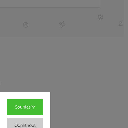
ů
Souhlasím
Odmítnout