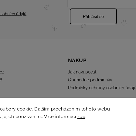
sobních údajů
Přihlásit se
NÁKUP
cz
Jak nakupovat
6
Obchodné podmienky
Podmínky ochrany osobních údaj
soubory cookie. Dalším procházením tohoto webu
s jejich používáním.. Více informací
zde
.
Copyright 2026
ELMINA
. Všechna práva vyhrazena.
Grafický návrh vytvořil a nakódoval
Shoptak.cz