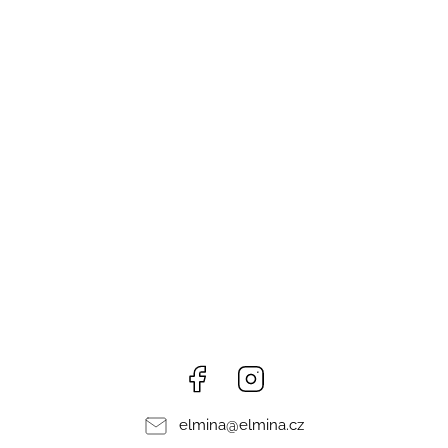
Facebook
Instagram
elmina
@
elmina.cz