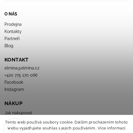
O NÁS
Prodejna
Kontakty
Partneři
Blog
KONTAKT
elmina
@
elmina.cz
+420 775 170 066
Facebook
Instagram
NÁKUP
Jak nakupovat
Obchodné podmienky
Tento web používá soubory cookie. Dalším procházením tohoto
Podmínky ochrany osobních údajů
webu vyjadřujete souhlas s jejich používáním.. Více informací