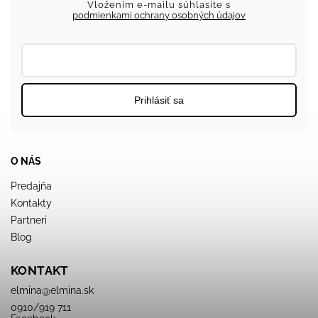
Vložením e-mailu súhlasíte s
podmienkami ochrany osobných údajov
Prihlásiť sa
O NÁS
Predajňa
Kontakty
Partneri
Blog
KONTAKT
elmina
@
elmina.sk
0910/919 711