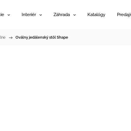
ie
Interiér
Záhrada
Katalógy
Predaj
lne
/
Oválny jedálenský stôl Shape