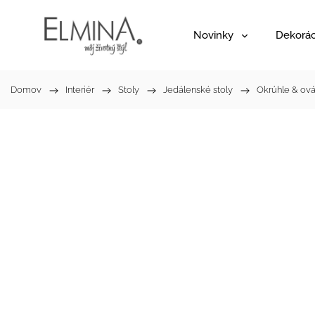
Novinky
Dekorác
Domov
/
Interiér
/
Stoly
/
Jedálenské stoly
/
Okrúhle & ová