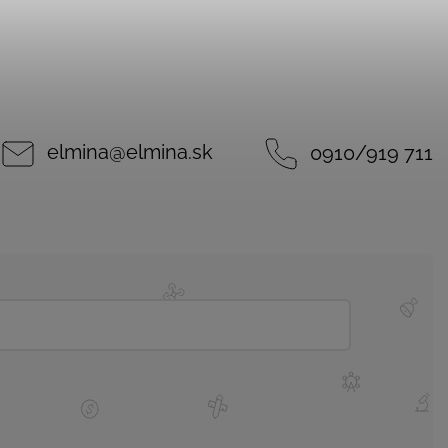
elmina
@
elmina.sk
0910/919 711