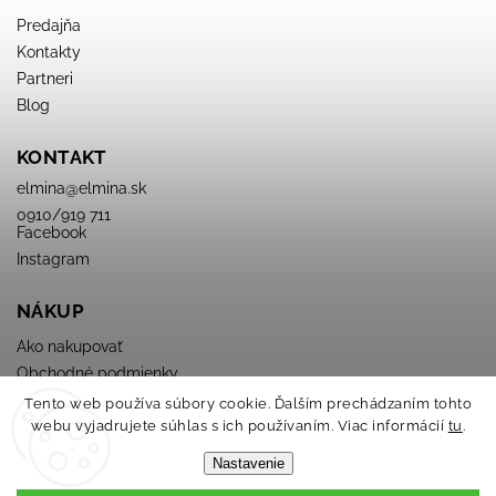
Predajňa
Kontakty
Partneri
Blog
KONTAKT
elmina
@
elmina.sk
0910/919 711
Facebook
Instagram
NÁKUP
Ako nakupovať
Obchodné podmienky
Podmienky ochrany osobných údajov
Tento web používa súbory cookie. Ďalším prechádzaním tohto
webu vyjadrujete súhlas s ich používaním. Viac informácií
tu
.
Nastavenie