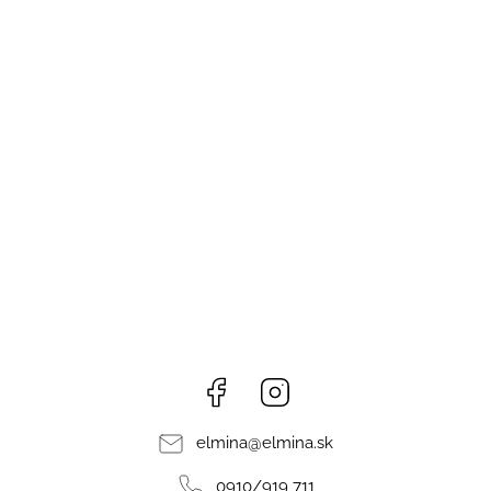
Facebook
Instagram
elmina
@
elmina.sk
0910/919 711