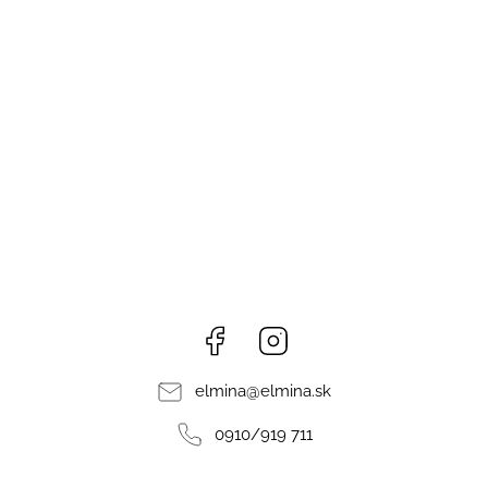
Facebook
Instagram
elmina
@
elmina.sk
0910/919 711