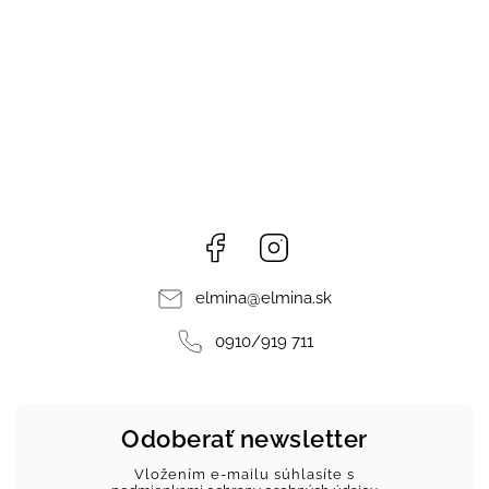
Facebook
Instagram
elmina
@
elmina.sk
0910/919 711
Odoberať newsletter
Vložením e-mailu súhlasíte s