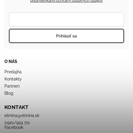
podmienkami ochrany osobných údajov
Prihlásiť sa
O NÁS
Predajňa
Kontakty
Partneri
Blog
KONTAKT
elmina
@
elmina.sk
0910/919 711
Facebook