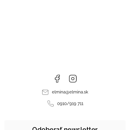
Facebook
Instagram
elmina
@
elmina.sk
0910/919 711
Odoberať newsletter