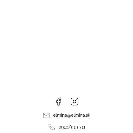
Facebook
Instagram
elmina
@
elmina.sk
0910/919 711