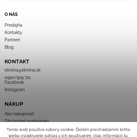
O NÁS
Predajňa
Kontakty
Partneri
Blog
KONTAKT
elmina
@
elmina.sk
0910/919 711
Facebook
Instagram
NÁKUP
Ako nakupovať
Obchodné podmienky
Podmienky ochrany osobných údajov
Tento web používa súbory cookie. Ďalším prechádzaním tohto
webu vyjadrujete súhlas s ich používaním. Viac informácií
tu
.