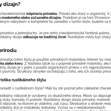
y dizajn?
 charakteristická
inšpirácia prírodou
. Pôsobí ako starý a organický. 
 moderného alebo súčasného dizajnu
. Podobne je na tom
Provence 
álnym nábytkom a kompletne ho zariadite v tomto štýle, budete sa tu
 prívetivo a jednoducho. Je pre neho charakteristická farebná paleta, 
stikálny dizajn
odkazuje na tradičný život
. Rustikálne môžu byť chaty
rírodu
tnosťou tohto štýlu je použitie prírodných materiálov. Interiér by mal
ňa alebo kovu
. Z hľadiska látok sú v popredí prírodné materiály, ako 
kálny dizajn je v jadre o použití organických prvkov v ich najprirodzen
é povrchy. Štruktúry obvykle vychádzajú z toho, ako ich stvorila príro
istika rustikálneho štýlu
ariadiť v rustikálnom štýle? Mali by ste poznať jeho základné charakte
ustikálny nábytok je vyrobený zo skutočného dreva. Masív sa objavuje
 stoly, komody či postele. Rustikálny dizajn stavia prírodný materiá
ť nábytok, na ktorom je viditeľný zub času. Škrabance a drobné nedo
stikálny štýl je málokedy dokonalý. Vyžíva sa v nedokonalostiach.