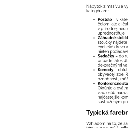
Nábytok z masívu a vy
kategóriami:
Postele
– v kate
čelom, ale aj ča
v prírodnej neut
uprednostňuje.
Záhradné
stolič
stoličky nájdete
exotické drevo a
nielen požiadavk
Sedačky
– do r
prípade látok db
dekoračnými vank
Komody
– obľu
obývacej izbe. 
ozdobnosti, môž
Konferenčné sto
Okrúhle a oválne
viac osôb naraz
najčastejšie ko
sústruženým podn
Typická fareb
Vzhľadom na to, že sa 
tóny, ale ani príliš veľ