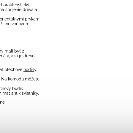
 charakteristický
na spojenie dreva a
orientálnymi prvkami,
ožstvo vonných
 by mali byť z
iály, ako je drevo
ieť plechové
hodiny
.
. Na komodu môžete
chový budík.
mať antik svietniky.
ne.