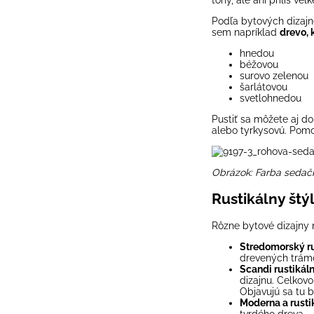
Podľa bytových dizajnér
sem napríklad
drevo, 
hnedou
béžovou
surovo zelenou
šarlátovou
svetlohnedou
Pustiť sa môžete aj do
alebo tyrkysovú. Pomo
Obrázok: Farba
sedač
Rustikálny štý
Rôzne bytové dizajny m
Stredomorský ru
drevených trám
Scandi rustikáln
dizajnu. Celkovo
Objavujú sa tu b
Moderna a rustik
tvrdého dreva.