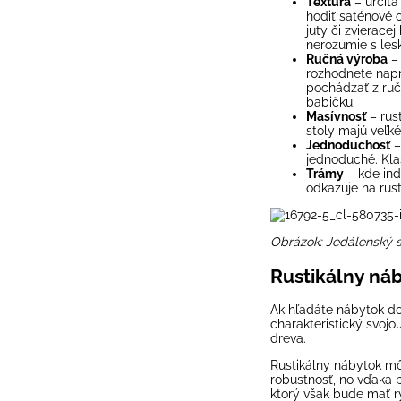
Textúra
– určitá
hodiť saténové 
juty či zvierac
nerozumie s les
Ručná výroba
–
rozhodnete napr
pochádzať z ručn
babičku.
Masívnosť
– rus
stoly majú veľk
Jednoduchosť
–
jednoduché. Klas
Trámy
– kde in
odkazuje na rust
Obrázok:
Jedálenský s
Rustikálny náb
Ak hľadáte nábytok do
charakteristický svojo
dreva.
Rustikálny nábytok m
robustnosť, no vďaka pr
ktorý však bude mať r