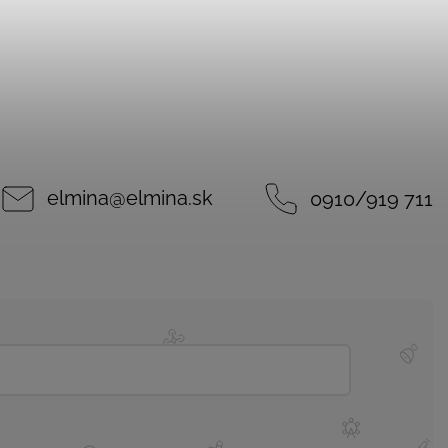
elmina
@
elmina.sk
0910/919 711