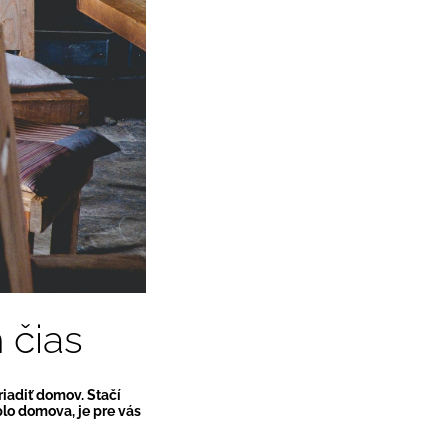
 čias
riadiť domov. Stačí
plo domova, je pre vás