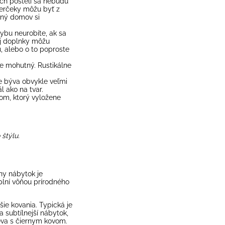
nych postelí sa nebudú
berčeky môžu byť z
ený domov si
bu neurobíte, ak sa
Aj doplnky môžu
u, alebo o to poproste
kle mohutný. Rustikálne
e býva obvykle veľmi
l ako na tvar.
om, ktorý vyložene
štýlu.
ny nábytok je
lní vôňou prírodného
šie kovania. Typická je
a subtílnejší nábytok,
eva s čiernym kovom.