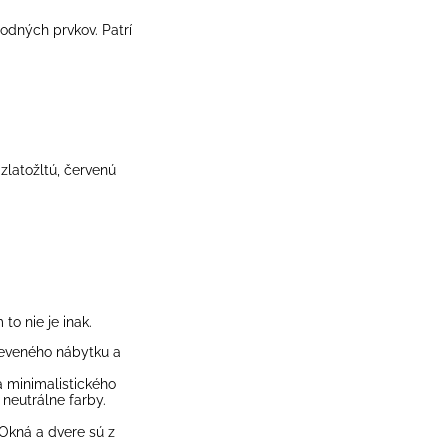
írodných prvkov. Patrí
zlatožltú, červenú
to nie je inak.
dreveného nábytku a
a minimalistického
 neutrálne farby.
 Okná a dvere sú z