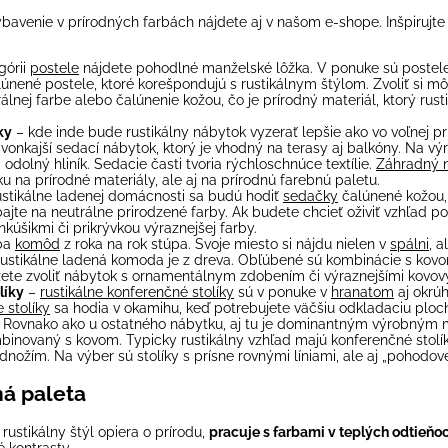
bavenie v prírodných farbách nájdete aj v našom e-shope. Inšpirujte
górii
postele
nájdete pohodlné manželské lôžka. V ponuke sú postel
lúnené postele, ktoré korešpondujú s rustikálnym štýlom. Zvoliť si m
rálnej farbe alebo čalúnenie kožou, čo je prírodný materiál, ktorý rust
ky
– kde inde bude rustikálny nábytok vyzerať lepšie ako vo voľnej pr
 vonkajší sedací nábytok, ktorý je vhodný na terasy aj balkóny. Na v
 odolný hliník. Sedacie časti tvoria rýchloschnúce textílie.
Záhradný 
u na prírodné materiály, ale aj na prírodnú farebnú paletu.
ustikálne ladenej domácnosti sa budú hodiť
sedačky
čalúnené kožou, 
ajte na neutrálne prirodzené farby. Ak budete chcieť oživiť vzhľad po
úšikmi či prikrývkou výraznejšej farby.
ba
komôd
z roka na rok stúpa. Svoje miesto si nájdu nielen v
spálni
, a
Rustikálne ladená komoda je z dreva. Obľúbené sú kombinácie s kovo
ete zvoliť nábytok s ornamentálnym zdobením či výraznejšími kovov
líky
–
rustikálne konferenčné stolíky
sú v ponuke v
hranatom
aj okrú
 stolíky
sa hodia v okamihu, keď potrebujete väčšiu odkladaciu ploch
. Rovnako ako u ostatného nábytku, aj tu je dominantným výrobným
mbinovaný s kovom. Typicky rustikálny vzhľad majú konferenčné stol
ožím. Na výber sú stolíky s prísne rovnými líniami, ale aj „pohodove
ná paleta
rustikálny štýl opiera o prírodu,
pracuje s farbami v teplých odtieňo
ké kontrasty.