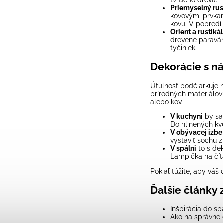
Priemyselný rust
kovovými prvkam
kovu. V popredí
Orient a rustikál
drevené paravá
tyčiniek.
Dekorácie s n
Útulnosť podčiarkuje n
prírodných materiálov 
alebo kov.
V kuchyni
by sa
Do hlinených kv
V obývacej izbe
vystaviť sochu 
V spálni
to s de
Lampička na čít
Pokiaľ túžite, aby váš
Ďalšie články 
Inšpirácia do sp
Ako na správne 