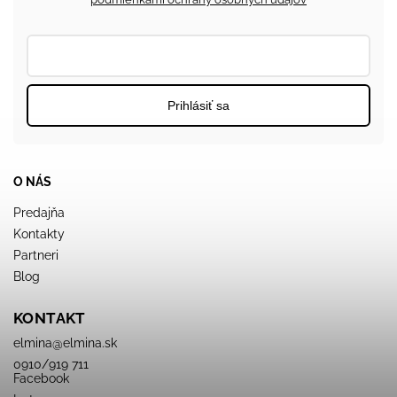
Prihlásiť sa
O NÁS
Predajňa
Kontakty
Partneri
Blog
KONTAKT
elmina
@
elmina.sk
0910/919 711
Facebook