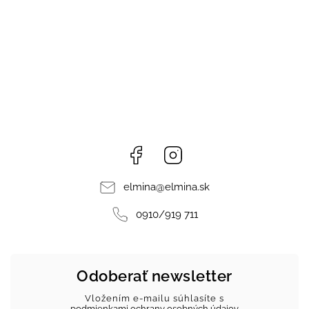
Facebook
Instagram
elmina
@
elmina.sk
0910/919 711
Odoberať newsletter
Vložením e-mailu súhlasíte s
podmienkami ochrany osobných údajov