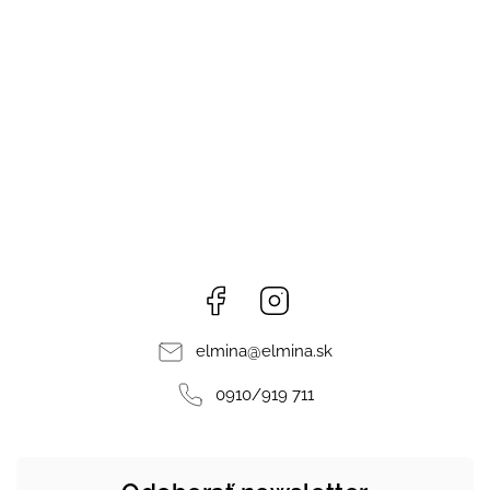
Facebook
Instagram
elmina
@
elmina.sk
0910/919 711