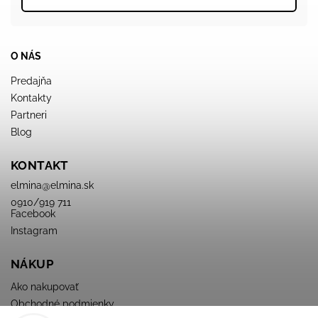
O NÁS
Predajňa
Kontakty
Partneri
Blog
KONTAKT
elmina
@
elmina.sk
0910/919 711
Facebook
Instagram
NÁKUP
Ako nakupovať
Obchodné podmienky