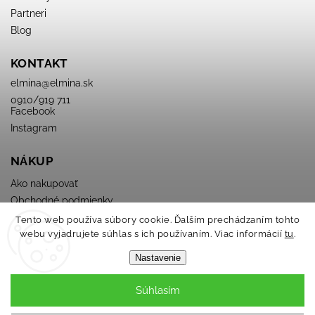
Partneri
Blog
KONTAKT
elmina
@
elmina.sk
0910/919 711
Facebook
Instagram
NÁKUP
Ako nakupovať
Obchodné podmienky
Podmienky ochrany osobných údajov
Tento web používa súbory cookie. Ďalším prechádzaním tohto
webu vyjadrujete súhlas s ich používaním. Viac informácií
tu
.
Nastavenie
Súhlasím