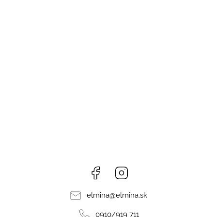
Facebook
Instagram
elmina
@
elmina.sk
0910/919 711