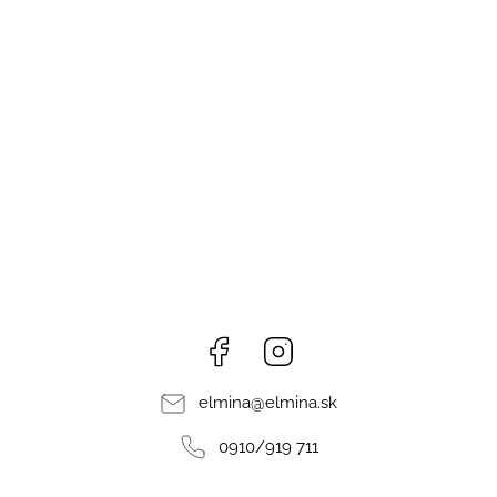
Facebook
Instagram
elmina
@
elmina.sk
0910/919 711