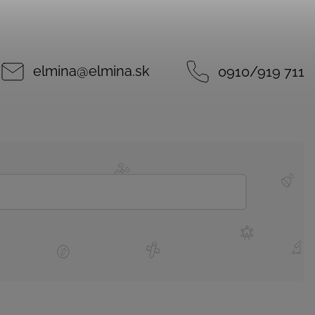
elmina
@
elmina.sk
0910/919 711