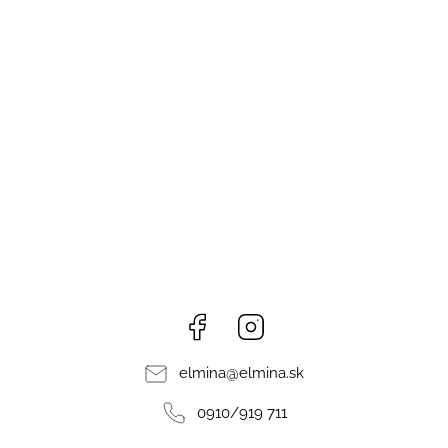
Facebook
Instagram
elmina
@
elmina.sk
0910/919 711