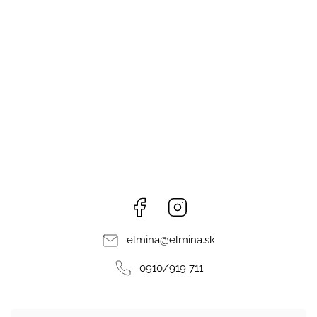
Facebook
Instagram
elmina
@
elmina.sk
0910/919 711