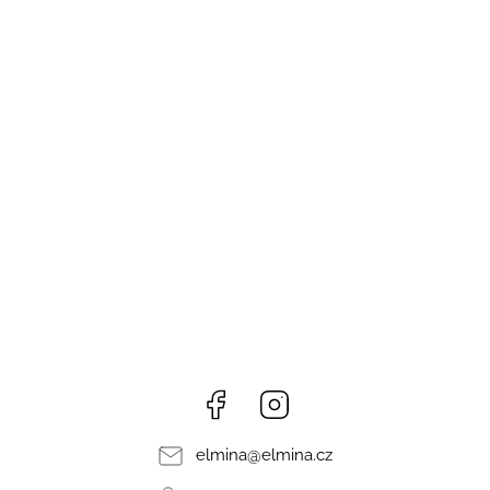
Facebook
Instagram
elmina
@
elmina.cz