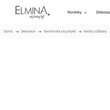
Novinky
Dekora
Domů
/
Dekorace
/
Servírování a kuchyně
/
Karafy a džbány