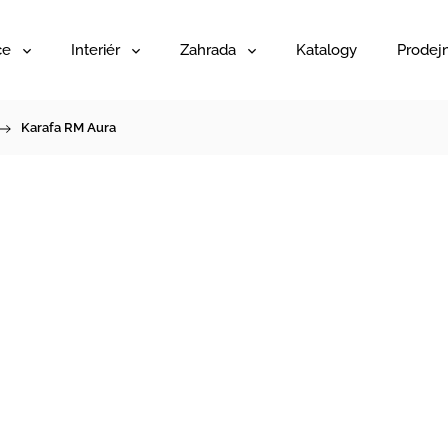
ce
Interiér
Zahrada
Katalogy
Prodej
/
Karafa RM Aura