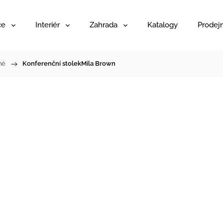
ce
Interiér
Zahrada
Katalogy
Prodej
né
/
Konferenční stolekMila Brown