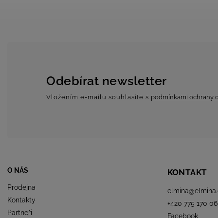
Odebírat newsletter
Vložením e-mailu souhlasíte s
podmínkami ochrany o
O NÁS
KONTAKT
Prodejna
elmina
@
elmina.
Kontakty
+420 775 170 06
Partneři
Facebook