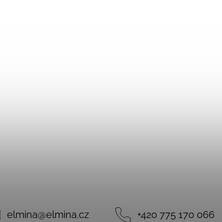
elmina
@
elmina.cz
+420 775 170 066