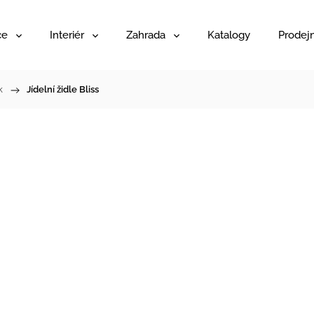
ce
Interiér
Zahrada
Katalogy
Prodej
k
/
Jídelní židle Bliss