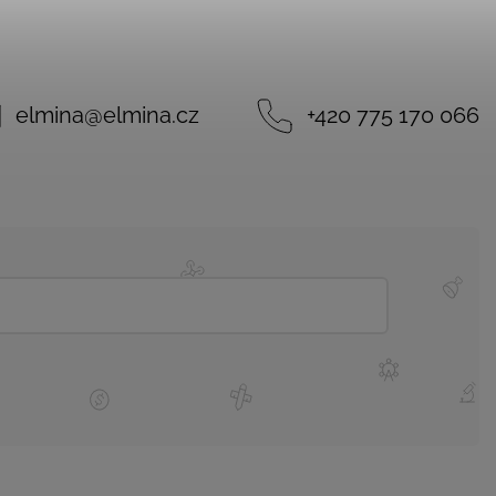
elmina
@
elmina.cz
+420 775 170 066