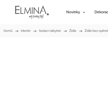
Novinky
Dekora
Domů
/
Interiér
/
Sedací nábytek
/
Židle
/
Židle bez opěre