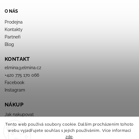
O NÁS
Prodejna
Kontakty
Partneři
Blog
KONTAKT
elmina
@
elmina.cz
+420 775 170 066
Facebook
Instagram
NÁKUP
Jak nakupovat
Obchodné podmienky
Tento web používá soubory cookie. Dalším procházením tohoto
Podmínky ochrany osobních údajů
webu vyjadřujete souhlas s jejich používáním.. Více informací
zde
.