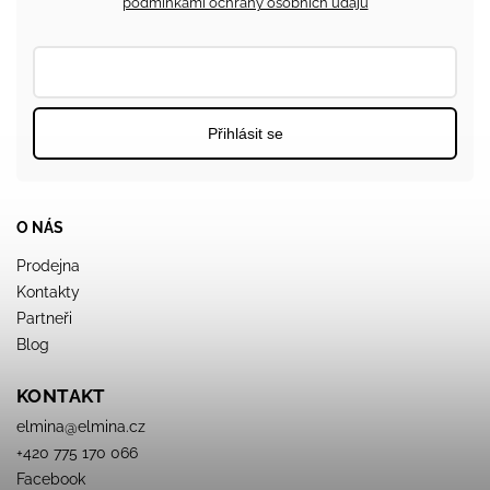
podmínkami ochrany osobních údajů
Přihlásit se
O NÁS
Prodejna
Kontakty
Partneři
Blog
KONTAKT
elmina
@
elmina.cz
+420 775 170 066
Facebook