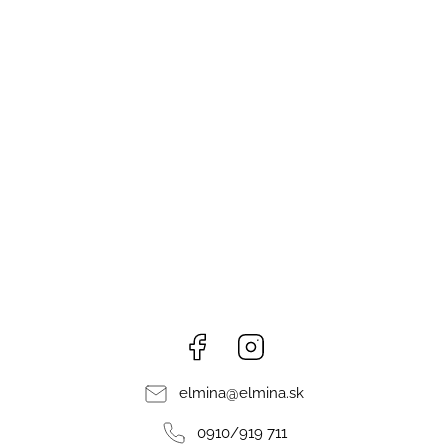
Facebook
Instagram
elmina
@
elmina.sk
0910/919 711