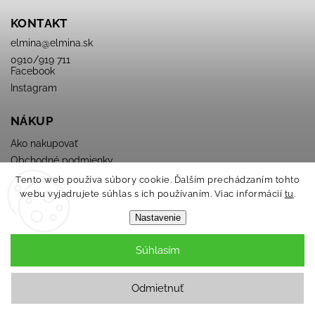
KONTAKT
elmina
@
elmina.sk
0910/919 711
Facebook
Instagram
NÁKUP
Ako nakupovať
Obchodné podmienky
Podmienky ochrany osobných údajov
Tento web používa súbory cookie. Ďalším prechádzaním tohto
webu vyjadrujete súhlas s ich používaním. Viac informácií
tu
.
Nastavenie
Súhlasím
Copyright 2026
ELMINA
. Všetky práva vyhradené.
Odmietnuť
Grafický návrh vytvořil a nakódoval
Shoptak.cz