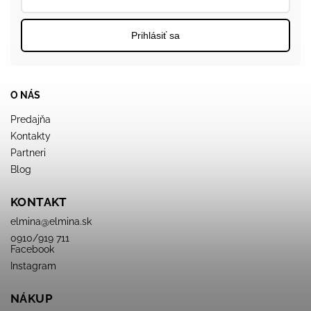
Prihlásiť sa
O NÁS
Predajňa
Kontakty
Partneri
Blog
KONTAKT
elmina
@
elmina.sk
0910/919 711
Facebook
Instagram
NÁKUP