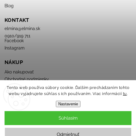
Blog
KONTAKT
elmina
@
elmina.sk
0910/919 711
Facebook
Instagram
NÁKUP
Ako nakupovať
Obchodné podmienky
Podmienky ochrany osobných údajov
Tento web používa súbory cookie. Ďalším prechádzaním tohto
webu vyjadrujete súhlas s ich používaním. Viac informácií
tu
.
Nastavenie
Súhlasím
Copyright 2026
ELMINA
. Všetky práva vyhradené.
Odmietnuť