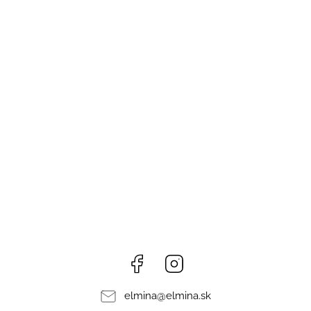
Facebook
Instagram
elmina
@
elmina.sk