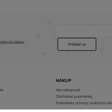
sobných údajov
Prihlásiť sa
NÁKUP
sk
Ako nakupovať
Obchodné podmienky
Podmienky ochrany osobných úda