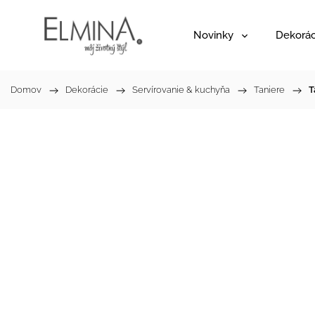
Novinky
Dekorác
Domov
/
Dekorácie
/
Servírovanie & kuchyňa
/
Taniere
/
T