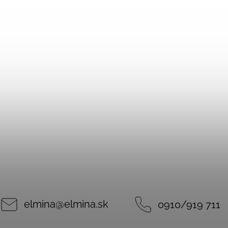
elmina
@
elmina.sk
0910/919 711