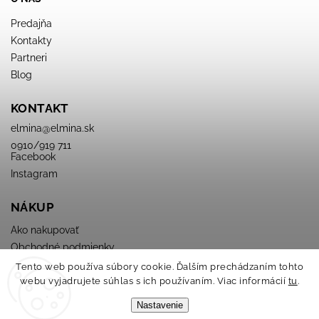
Predajňa
Kontakty
Partneri
Blog
KONTAKT
elmina
@
elmina.sk
0910/919 711
Facebook
Instagram
NÁKUP
Ako nakupovať
Obchodné podmienky
Podmienky ochrany osobných údajov
Tento web používa súbory cookie. Ďalším prechádzaním tohto
webu vyjadrujete súhlas s ich používaním. Viac informácií
tu
.
Nastavenie