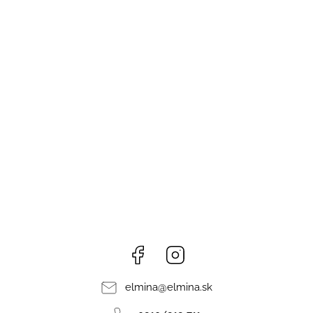
Facebook
Instagram
elmina
@
elmina.sk