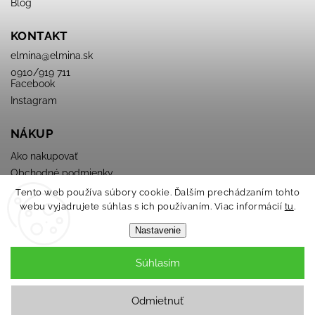
Blog
KONTAKT
elmina
@
elmina.sk
0910/919 711
Facebook
Instagram
NÁKUP
Ako nakupovať
Obchodné podmienky
Podmienky ochrany osobných údajov
Tento web používa súbory cookie. Ďalším prechádzaním tohto
webu vyjadrujete súhlas s ich používaním. Viac informácií
tu
.
Nastavenie
Súhlasím
Copyright 2026
ELMINA
. Všetky práva vyhradené.
Odmietnuť
Grafický návrh vytvořil a nakódoval
Shoptak.cz