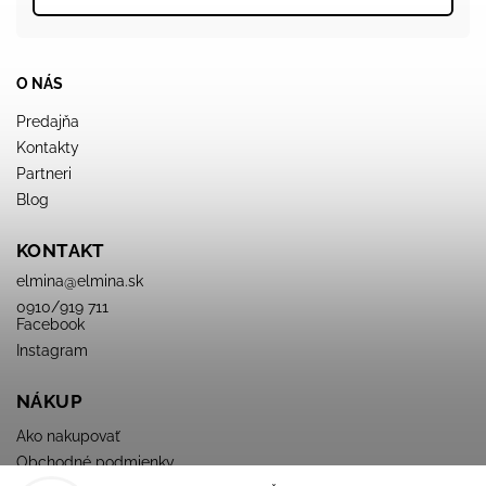
O NÁS
Predajňa
Kontakty
Partneri
Blog
KONTAKT
elmina
@
elmina.sk
0910/919 711
Facebook
Instagram
NÁKUP
Ako nakupovať
Obchodné podmienky