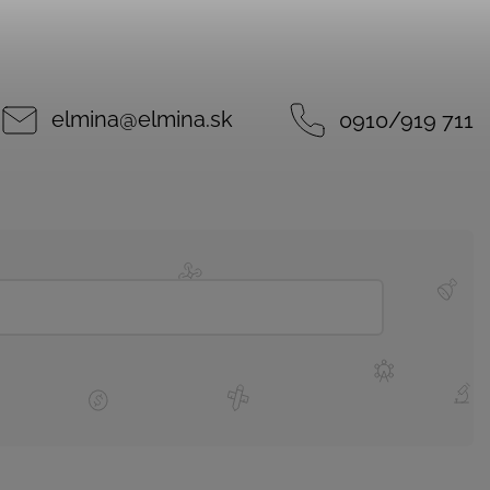
elmina
@
elmina.sk
0910/919 711