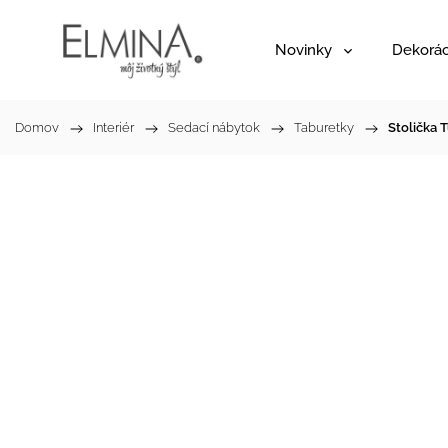
Novinky
Dekorác
Domov
/
Interiér
/
Sedací nábytok
/
Taburetky
/
Stolička 